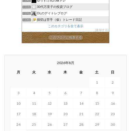
ゆうすけ丸の株トレ
110位
30代万里子の投資ブログ
111位
OLのデイトレブログ
112位
損切は苦手（仮）トレード日記
113位
このカテゴリを全て表示
参加する
このブログに投票する
2026年8月
月
火
水
木
金
土
日
1
2
3
4
5
6
7
8
9
10
11
12
13
14
15
16
17
18
19
20
21
22
23
24
25
26
27
28
29
30