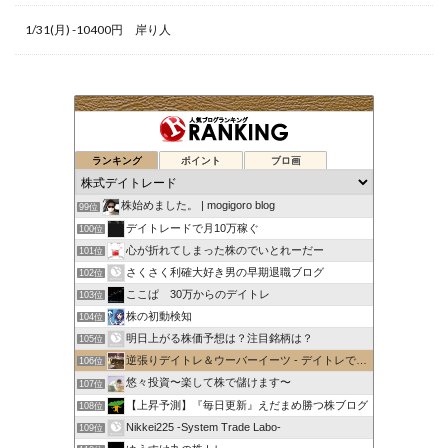
1/31(月) -10400円 岸り人
ランキング
ポイント
ブロ画
株始めました。 | mogigoro blog
99位
デイトレードで月10万稼ぐ
100位
心が折れてしまった株のでいとれーだー
101位
さくさく利確大好き男の早期退職ブログ
102位
ここぱ 30万からのデイトレ
103位
株の初動検知
104位
明日上がる株価予想は？注目銘柄は？
105位
逆張りデイトレ＆ウーバーイーツ - デイトレで1日1万円稼ぐ
106位
悠々投資〜楽して株で儲けます〜
107位
【上昇予測】『毎日更新』えだまめ勝つ株ブログ
108位
Nikkei225 -System Trade Labo-
109位