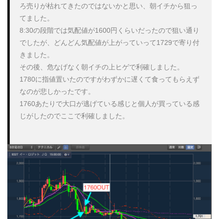
ろ売りが枯れてきたのではないかと思い、朝イチから狙っ
てました。

8:30の段階では気配値が1600円くらいだったので狙い通り
でしたが、どんどん気配値が上がっていって1729で寄り付
きました。

その後、危なげなく朝イチの上ヒゲで利確しました。

1780に指値置いたのですがわずかに遅くて食ってもらえず
なのが悲しかったです。

1760あたりで大口が逃げている感じと個人が買っている感
じがしたのでここで利確しました。
