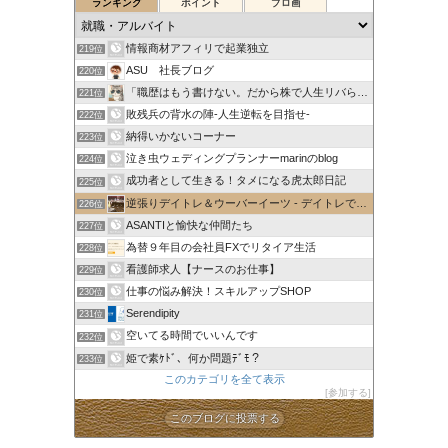
ランキング
ポイント
ブロ画
情報商材アフィリで起業独立
219位
ASU 社長ブログ
220位
「職歴はもう書けない。だから株で人生リバらせる。
221位
敗残兵の背水の陣-人生逆転を目指せ-
222位
納得いかないコーナー
223位
泣き虫ウェディングプランナーmarinのblog
224位
成功者として生きる！タメになる虎太郎日記
225位
逆張りデイトレ＆ウーバーイーツ - デイトレで1日1万円稼ぐ
226位
ASANTIと愉快な仲間たち
227位
為替９年目の会社員FXでリタイア生活
228位
看護師求人【ナースのお仕事】
229位
仕事の悩み解決！スキルアップSHOP
230位
Serendipity
231位
空いてる時間でいいんです
232位
姫で素ｹﾄﾞ、何か問題ﾃﾞﾓ？
233位
このカテゴリを全て表示
参加する
このブログに投票する