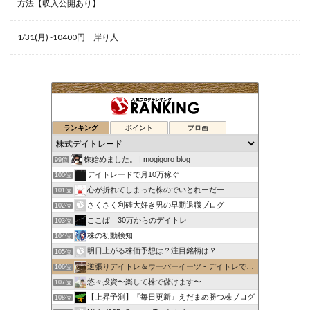
方法【収入公開あり】
1/31(月) -10400円 岸り人
ランキング
ポイント
ブロ画
株始めました。 | mogigoro blog
99位
デイトレードで月10万稼ぐ
100位
心が折れてしまった株のでいとれーだー
101位
さくさく利確大好き男の早期退職ブログ
102位
ここぱ 30万からのデイトレ
103位
株の初動検知
104位
明日上がる株価予想は？注目銘柄は？
105位
逆張りデイトレ＆ウーバーイーツ - デイトレで1日1万円稼ぐ
106位
悠々投資〜楽して株で儲けます〜
107位
【上昇予測】『毎日更新』えだまめ勝つ株ブログ
108位