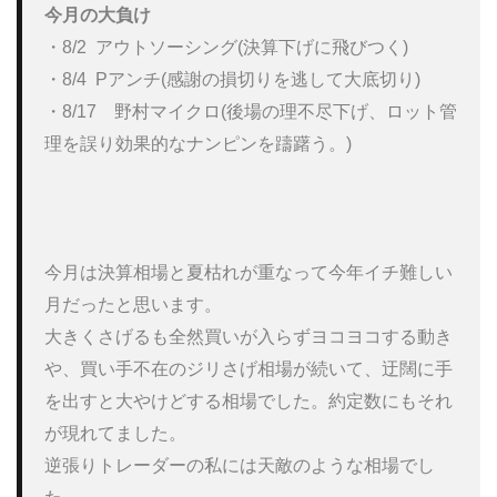
今月の大負け
・8/2  アウトソーシング(決算下げに飛びつく)

・8/4  Pアンチ(感謝の損切りを逃して大底切り)

・8/17　野村マイクロ(後場の理不尽下げ、ロット管
理を誤り効果的なナンピンを躊躇う。)

今月は決算相場と夏枯れが重なって今年イチ難しい
月だったと思います。

大きくさげるも全然買いが入らずヨコヨコする動き
や、買い手不在のジリさげ相場が続いて、迂闊に手
を出すと大やけどする相場でした。約定数にもそれ
が現れてました。

逆張りトレーダーの私には天敵のような相場でし