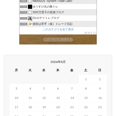
Nikkei225 -System Trade Labo-
109位
ゆうすけ丸の株トレ
110位
30代万里子の投資ブログ
111位
OLのデイトレブログ
112位
損切は苦手（仮）トレード日記
113位
このカテゴリを全て表示
参加する
このブログに投票する
2026年8月
月
火
水
木
金
土
日
1
2
3
4
5
6
7
8
9
10
11
12
13
14
15
16
17
18
19
20
21
22
23