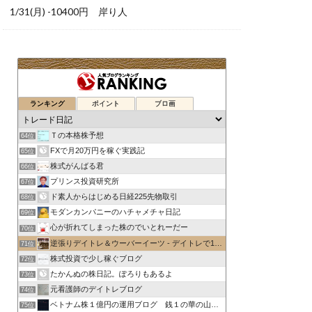
1/31(月) -10400円 岸り人
ランキング
ポイント
ブロ画
Ｔの本格株予想
64位
FXで月20万円を稼ぐ実践記
65位
株式がんばる君
66位
プリンス投資研究所
67位
ド素人からはじめる日経225先物取引
68位
モダンカンパニーのハチャメチャ日記
69位
心が折れてしまった株のでいとれーだー
70位
逆張りデイトレ＆ウーバーイーツ - デイトレで1日1万円稼ぐ
71位
株式投資で少し稼ぐブログ
72位
たかんぬの株日記。ぽろりもあるよ
73位
元看護師のデイトレブログ
74位
ベトナム株１億円の運用ブログ 銭１の華の山紀行
75位