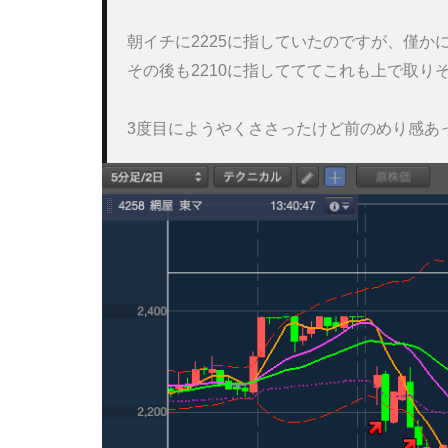
朝イチに2225に指していたのですが、僅か
その後も2210に指してててこれも上で取りそ
3度目にようやくささったけど前のめり感あ