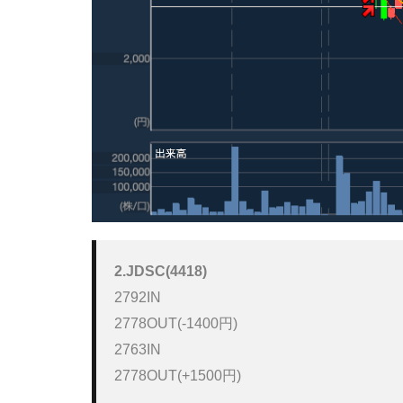
2.JDSC(4418)
2792IN

2778OUT(-1400円)

2763IN
