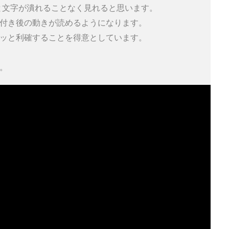
だと文字が潰れることなく見れると思います。 

付き後の動きが読めるようになります。 

ッと利確することを得意としています。 

。