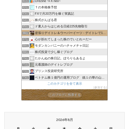
Orezine ~FX neo~
61位
Ｔの本格株予想
62位
FXで月20万円を稼ぐ実践記
63位
株式がんばる君
64位
ド素人からはじめる日経225先物取引
65位
逆張りデイトレ＆ウーバーイーツ - デイトレで1日1万円稼ぐ
66位
心が折れてしまった株のでいとれーだー
67位
モダンカンパニーのハチャメチャ日記
68位
株式投資で少し稼ぐブログ
69位
たかんぬの株日記。ぽろりもあるよ
70位
元看護師のデイトレブログ
71位
プリンス投資研究所
72位
ベトナム株１億円の運用ブログ 銭１の華の山紀行
73位
このカテゴリを全て表示
参加する
このブログに投票する
2026年8月
月
火
水
木
金
土
日