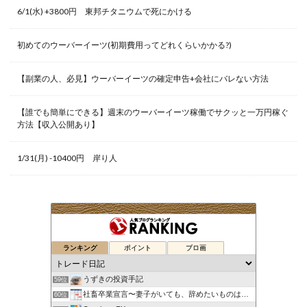
6/1(水) +3800円 東邦チタニウムで死にかける
初めてのウーバーイーツ(初期費用ってどれくらいかかる?)
【副業の人、必見】ウーバーイーツの確定申告+会社にバレない方法
【誰でも簡単にできる】週末のウーバーイーツ稼働でサクッと一万円稼ぐ
方法【収入公開あり】
1/31(月) -10400円 岸り人
ランキング
ポイント
ブロ画
うずきの投資手記
59位
社畜卒業宣言〜妻子がいても、辞めたいものは辞めたい！〜
60位