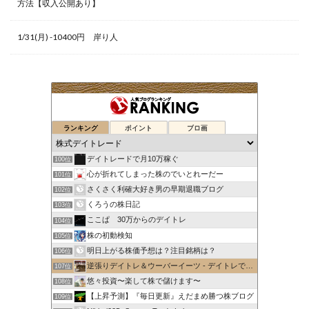
方法【収入公開あり】
1/31(月) -10400円 岸り人
ランキング
ポイント
ブロ画
デイトレードで月10万稼ぐ
100位
心が折れてしまった株のでいとれーだー
101位
さくさく利確大好き男の早期退職ブログ
102位
くろうの株日記
103位
ここぱ 30万からのデイトレ
104位
株の初動検知
105位
明日上がる株価予想は？注目銘柄は？
106位
逆張りデイトレ＆ウーバーイーツ - デイトレで1日1万円稼ぐ
107位
悠々投資〜楽して株で儲けます〜
108位
【上昇予測】『毎日更新』えだまめ勝つ株ブログ
109位