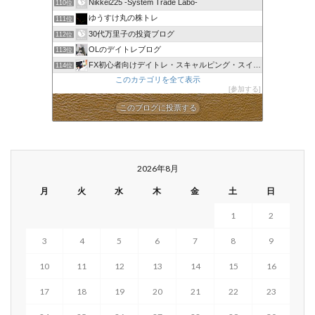
Nikkei225 -System Trade Labo-
110位
ゆうすけ丸の株トレ
111位
30代万里子の投資ブログ
112位
OLのデイトレブログ
113位
FX初心者向けデイトレ・スキャルピング・スイング手法
114位
このカテゴリを全て表示
参加する
このブログに投票する
2026年8月
月
火
水
木
金
土
日
1
2
3
4
5
6
7
8
9
10
11
12
13
14
15
16
17
18
19
20
21
22
23