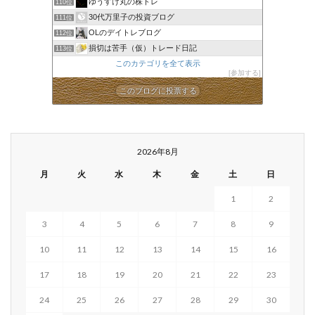
ゆうすけ丸の株トレ
110位
30代万里子の投資ブログ
111位
OLのデイトレブログ
112位
損切は苦手（仮）トレード日記
113位
このカテゴリを全て表示
参加する
このブログに投票する
2026年8月
月
火
水
木
金
土
日
1
2
3
4
5
6
7
8
9
10
11
12
13
14
15
16
17
18
19
20
21
22
23
24
25
26
27
28
29
30