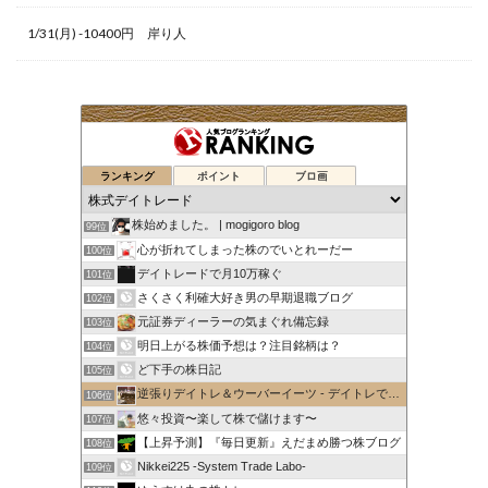
1/31(月) -10400円 岸り人
ランキング
ポイント
ブロ画
株始めました。 | mogigoro blog
99位
心が折れてしまった株のでいとれーだー
100位
デイトレードで月10万稼ぐ
101位
さくさく利確大好き男の早期退職ブログ
102位
元証券ディーラーの気まぐれ備忘録
103位
明日上がる株価予想は？注目銘柄は？
104位
ど下手の株日記
105位
逆張りデイトレ＆ウーバーイーツ - デイトレで1日1万円稼ぐ
106位
悠々投資〜楽して株で儲けます〜
107位
【上昇予測】『毎日更新』えだまめ勝つ株ブログ
108位
Nikkei225 -System Trade Labo-
109位