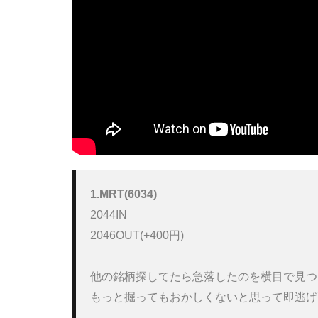
1.MRT(6034)
2044IN

2046OUT(+400円)

他の銘柄探してたら急落したのを横目で見つ
もっと掘ってもおかしくないと思って即逃げ