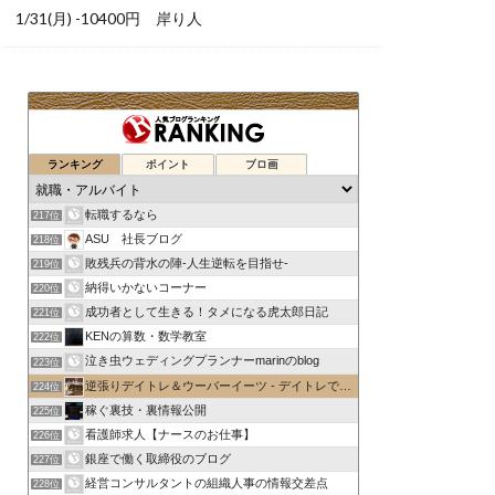
1/31(月) -10400円 岸り人
ランキング
ポイント
ブロ画
転職するなら
217位
ASU 社長ブログ
218位
敗残兵の背水の陣-人生逆転を目指せ-
219位
納得いかないコーナー
220位
成功者として生きる！タメになる虎太郎日記
221位
KENの算数・数学教室
222位
泣き虫ウェディングプランナーmarinのblog
223位
逆張りデイトレ＆ウーバーイーツ - デイトレで1日1万円稼ぐ
224位
稼ぐ裏技・裏情報公開
225位
看護師求人【ナースのお仕事】
226位
銀座で働く取締役のブログ
227位
経営コンサルタントの組織人事の情報交差点
228位