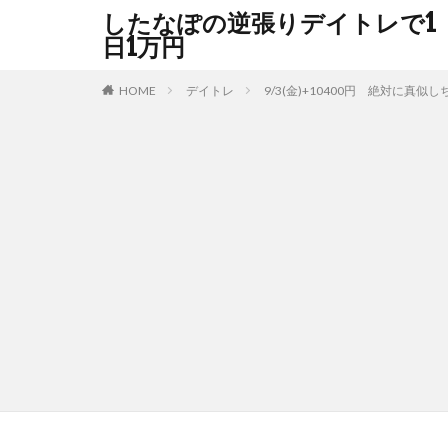
したなぽの逆張りデイトレで1
日1万円
HOME
デイトレ
9/3(金)+10400円 絶対に真