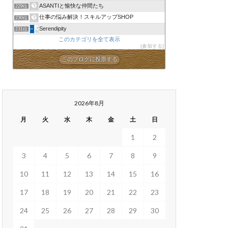
ASANTIと愉快な仲間たち
229位
仕事の悩み解決！スキルアップSHOP
230位
Serendipity
231位
このカテゴリを全て表示
参加する
このブログに投票する
2026年8月
月
火
水
木
金
土
日
1
2
3
4
5
6
7
8
9
10
11
12
13
14
15
16
17
18
19
20
21
22
23
24
25
26
27
28
29
30