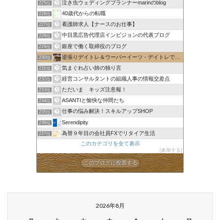
泣き虫ウェディングプランナーmarinのblog
225位
40歳代からの転職
226位
看護師求人【ナースのお仕事】
227位
中目黒広告代理店インビジョンの代表ブログ
228位
銀座で働く取締役のブログ
229位
逆張りデイトレ＆ウーバーイーツ - デイトレで1日1万円稼ぐ
230位
気まぐれ占い師の独り言
231位
経営コンサルタントの組織人事の情報交差点
232位
ただいま キッズ注意報！
233位
ASANTIと愉快な仲間たち
234位
仕事の悩み解決！スキルアップSHOP
235位
Serendipity
236位
為替９年目の会社員FXでリタイア生活
237位
このカテゴリを全て表示
参加する
このブログに投票する
2026年8月