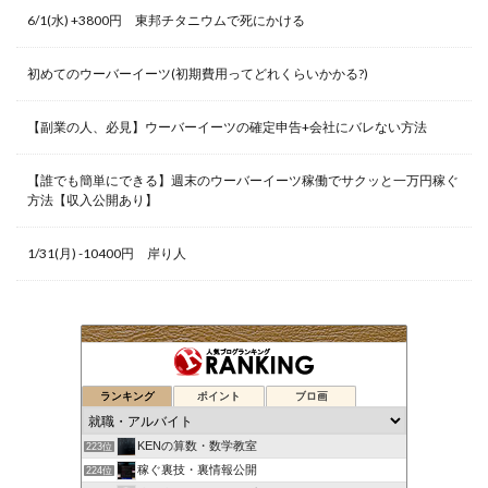
6/1(水) +3800円 東邦チタニウムで死にかける
初めてのウーバーイーツ(初期費用ってどれくらいかかる?)
【副業の人、必見】ウーバーイーツの確定申告+会社にバレない方法
【誰でも簡単にできる】週末のウーバーイーツ稼働でサクッと一万円稼ぐ
方法【収入公開あり】
1/31(月) -10400円 岸り人
ランキング
ポイント
ブロ画
KENの算数・数学教室
223位
稼ぐ裏技・裏情報公開
224位